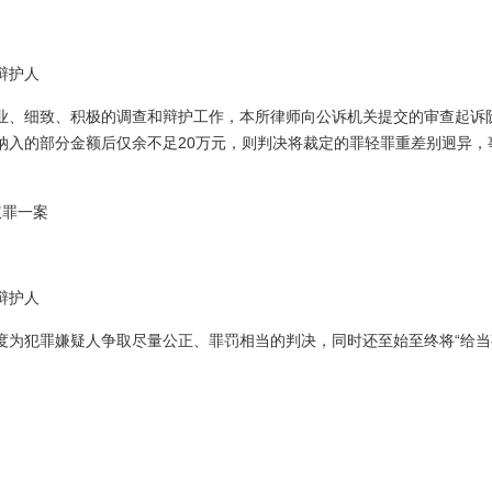
辩护人
业、细致、积极的调查和辩护工作，本所律师向公诉机关提交的审查起诉
纳入的部分金额后仅余不足20万元，则判决将裁定的罪轻罪重差别迥异，
权罪一案
辩护人
度为犯罪嫌疑人争取尽量公正、罪罚相当的判决，同时还至始至终将“给当
。