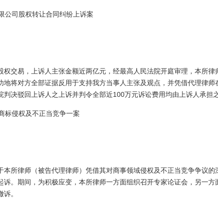
有限公司股权转让合同纠纷上诉案
股权交易，上诉人主张金额近两亿元，经最高人民法院开庭审理，本所律
功地将对方全部证据反用于支持我方当事人主张及观点，并凭借代理律师
院判决驳回上诉人之上诉并判令全部近100万元诉讼费用均由上诉人承担
司商标侵权及不正当竞争一案
于本所律师（被告代理律师）凭借其对商事领域侵权及不正当竞争争议的
起诉。期间，为积极应变，本所律师一方面组织召开专家论证会，另一方
撤诉。